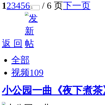
1
2
3
4
5
6
/ 6 页
下一页
返 回
全部
视频
109
小公园一曲《夜下煮茶