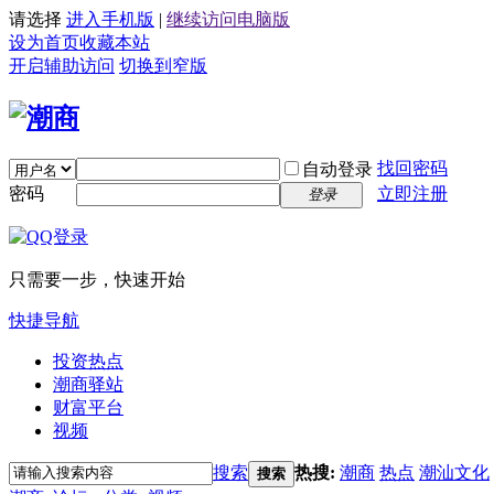
请选择
进入手机版
|
继续访问电脑版
设为首页
收藏本站
开启辅助访问
切换到窄版
找回密码
自动登录
密码
立即注册
登录
只需要一步，快速开始
快捷导航
投资热点
潮商驿站
财富平台
视频
搜索
热搜:
潮商
热点
潮汕文化
搜索