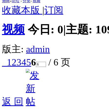
潮商
»
论坛
›
分类
›
视频
收藏本版
|
订阅
视频
今日:
0
|
主题:
10
版主:
admin
1
2
3
4
5
6
/ 6 页
返 回