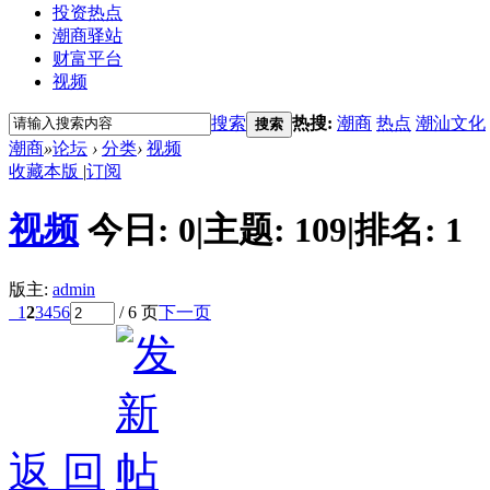
投资热点
潮商驿站
财富平台
视频
搜索
热搜:
潮商
热点
潮汕文化
搜索
潮商
»
论坛
›
分类
›
视频
收藏本版
|
订阅
视频
今日:
0
|
主题:
109
|
排名:
1
版主:
admin
1
2
3
4
5
6
/ 6 页
下一页
返 回