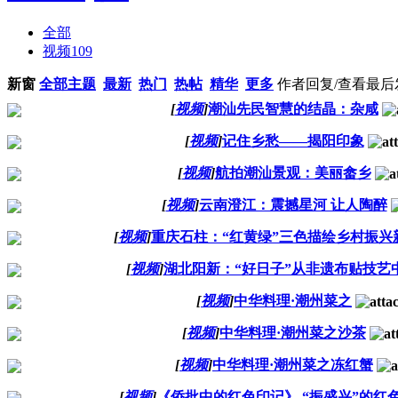
全部
视频
109
新窗
全部主题
最新
热门
热帖
精华
更多
作者
回复/查看
最后
[
视频
]
潮汕先民智慧的结晶：杂咸
[
视频
]
记住乡愁——揭阳印象
[
视频
]
航拍潮汕景观：美丽畲乡
[
视频
]
云南澄江：震撼星河 让人陶醉
[
视频
]
重庆石柱：“红黄绿”三色描绘乡村振兴
[
视频
]
湖北阳新：“好日子”从非遗布贴技艺中
[
视频
]
中华料理·潮州菜之
[
视频
]
中华料理·潮州菜之沙茶
[
视频
]
中华料理·潮州菜之冻红蟹
[
视频
]
《侨批中的红色印记》 “振盛兴”的红