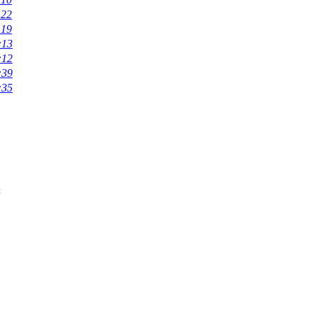
:22
:19
:13
:12
:39
:35
符