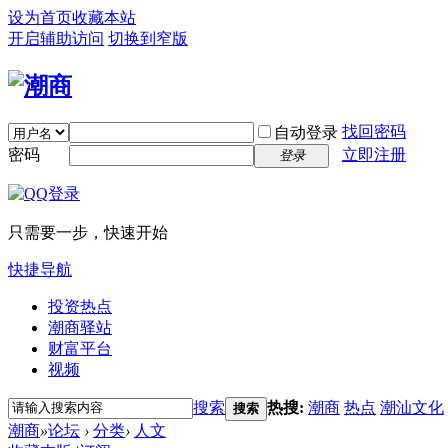
设为首页
收藏本站
开启辅助访问
切换到窄版
找回密码
自动登录
密码
立即注册
登录
只需要一步，快速开始
快捷导航
投资热点
潮商驿站
财富平台
视频
搜索
热搜:
潮商
热点
潮汕文化
搜索
潮商
»
论坛
›
分类
›
人文