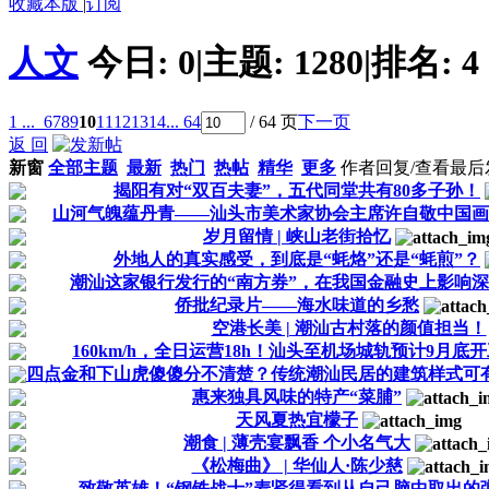
收藏本版
|
订阅
人文
今日:
0
|
主题:
1280
|
排名:
4
1 ...
6
7
8
9
10
11
12
13
14
... 64
/ 64 页
下一页
返 回
新窗
全部主题
最新
热门
热帖
精华
更多
作者
回复/查看
最后
揭阳有对“双百夫妻”，五代同堂共有80多子孙！
山河气魄蕴丹青——汕头市美术家协会主席许自敬中国画
岁月留情 | 峡山老街拾忆
外地人的真实感受，到底是“蚝烙”还是“蚝煎”？
潮汕这家银行发行的“南方券”，在我国金融史上影响
侨批纪录片——海水味道的乡愁
空港长美 | 潮汕古村落的颜值担当！
160km/h，全日运营18h！汕头至机场城轨预计9月底
四点金和下山虎傻傻分不清楚？传统潮汕民居的建筑样式可
惠来独具风味的特产“菜脯”
天风夏热宜檬子
潮食 | 薄壳宴飘香 个小名气大
《松梅曲》 | 华仙人·陈少慈
致敬英雄！“​钢铁战士”麦贤得看到从自己脑中取出的