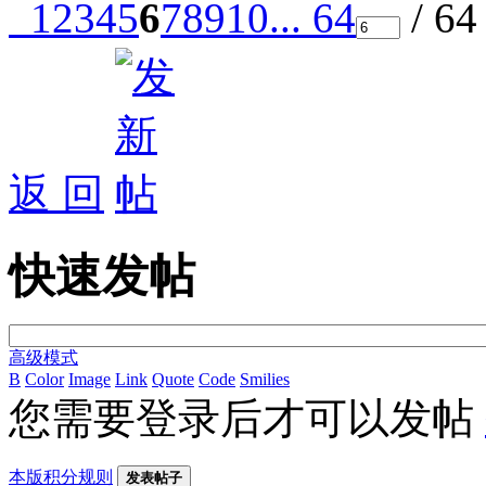
1
2
3
4
5
6
7
8
9
10
... 64
/ 6
返 回
快速发帖
高级模式
B
Color
Image
Link
Quote
Code
Smilies
您需要登录后才可以发帖
本版积分规则
发表帖子