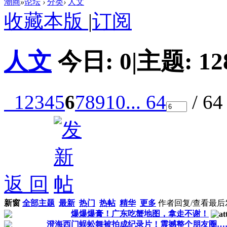
潮商
»
论坛
›
分类
›
人文
收藏本版
|
订阅
人文
今日:
0
|
主题:
12
1
2
3
4
5
6
7
8
9
10
... 64
/ 6
返 回
新窗
全部主题
最新
热门
热帖
精华
更多
作者
回复/查看
最后
爆爆爆膏！广东吃蟹地图，拿走不谢！
澄海西门蜈蚣舞被拍成纪录片！震撼整个朋友圈…