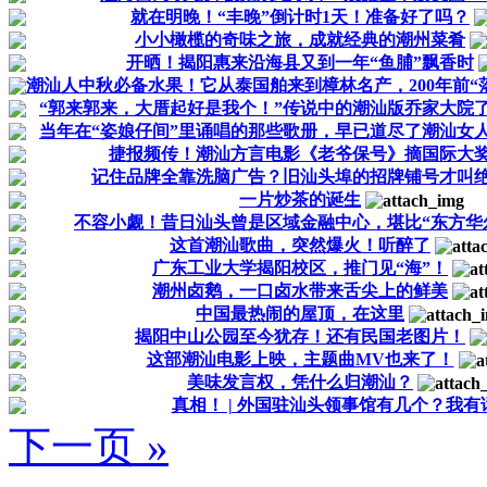
就在明晚！“丰晚”倒计时1天！准备好了吗？
小小橄榄的奇味之旅，成就经典的潮州菜肴
开晒！揭阳惠来沿海县又到一年“鱼脯”飘香时
潮汕人中秋必备水果！它从泰国舶来到樟林名产，200年前“
“郭来郭来，大厝起好是我个！”传说中的潮汕版乔家大院
当年在“姿娘仔间”里诵唱的那些歌册，早已道尽了潮汕女
捷报频传！潮汕方言电影《老爷保号》摘国际大
记住品牌全靠洗脑广告？旧汕头埠的招牌铺号才叫
一片炒茶的诞生
不容小觑！昔日汕头曾是区域金融中心，堪比“东方华
这首潮汕歌曲，突然爆火！听醉了
广东工业大学揭阳校区，推门见“海”！
潮州卤鹅，一口卤水带来舌尖上的鲜美
中国最热闹的屋顶，在这里
揭阳中山公园至今犹存！还有民国老图片！
这部潮汕电影上映，主题曲MV也来了！
美味发言权，凭什么归潮汕？
真相！ | 外国驻汕头领事馆有几个？我有
下一页 »