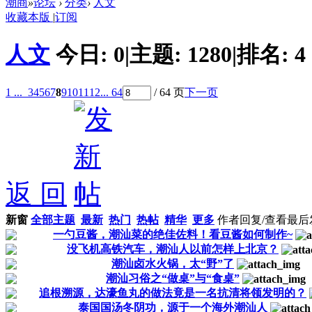
潮商
»
论坛
›
分类
›
人文
收藏本版
|
订阅
人文
今日:
0
|
主题:
1280
|
排名:
4
1 ...
3
4
5
6
7
8
9
10
11
12
... 64
/ 64 页
下一页
返 回
新窗
全部主题
最新
热门
热帖
精华
更多
作者
回复/查看
最后
一勺豆酱，潮汕菜的绝佳佐料！看豆酱如何制作~
没飞机高铁汽车，潮汕人以前怎样上北京？
潮汕卤水火锅，太“野”了
潮汕习俗之“做桌”与“食桌”
追根溯源，达濠鱼丸的做法竟是一名抗清将领发明的？
泰国国汤冬阴功，源于一个海外潮汕人