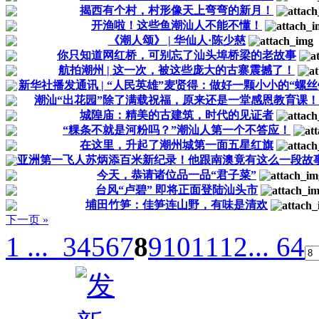
揭西有个村，村形像天上弯弯的新月！
开渔啦！这些鱼潮汕人不能不懂！
《潮人颂》 | 华仙人·陈少慈
你只知道网红桥，可别忘了汕头埠桥梁的老故事
航拍潮州 | 这一次，被这些庞大的古寨震撼了！
新华社播发通讯 | “人民英雄”麦贤得：做好一颗小小的“螺丝
潮汕“出花园”除了满载祝福，原来还是一堂感恩教育课！
城隍庙：精美的古建筑，时代的见证者
“粿条不就是河粉吗？”潮汕人第一个不答应！
在这里，升起了潮州城第一面五星红旗
亚洲第一飞人苏炳添百米新纪录！他跟南澳竟有这么一段故
今天，恭请诸位品一品“君子菜”
台风“卢碧” 即将正面登陆汕头市
埔田竹笋：佳笋连山野，有味是清欢
下一页 »
1 ...
3
4
5
6
7
8
9
10
11
12
... 64