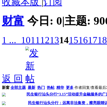
收藏本版
|
订阅
财富
今日:
0
|
主题:
90
1 ...
10
11
12
13
14
15
16
17
18
返 回
新窗
全部主题
最新
热门
热帖
精华
更多
作者
回复/查看
最后
民生银行汕头分行“3.15”活动提升金融服务的
民生银行汕头分行：远离非法集资，擦亮眼睛