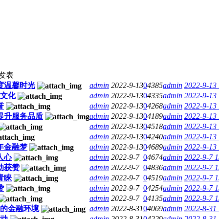
发表
度温馨时光
admin
2022-9-13
0
4385
admin
2022-9-13
文化
admin
2022-9-13
0
4335
admin
2022-9-13
誉
admin
2022-9-13
0
4268
admin
2022-9-13
提升服务品质
admin
2022-9-13
0
4189
admin
2022-9-13
admin
2022-9-13
0
4518
admin
2022-9-13
admin
2022-9-13
0
4240
admin
2022-9-13
年金融梦
admin
2022-9-13
0
4689
admin
2022-9-13
人心
admin
2022-9-7
0
4674
admin
2022-9-7 1
动获赞
admin
2022-9-7
0
4836
admin
2022-9-7 1
青睐
admin
2022-9-7
0
4519
admin
2022-9-7 1
赞
admin
2022-9-7
0
4254
admin
2022-9-7 1
admin
2022-9-7
0
4135
admin
2022-9-7 1
的金融环境
admin
2022-8-31
0
4069
admin
2022-8-31
动
admin
2022-8-31
0
4229
admin
2022-8-31