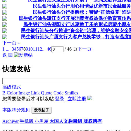
民生银行汕头分行用心用情做优新市民金融服务
民生银行汕头分行提醒您：警惕“征信修复”陷阱
民生银行汕头濠江支行开展消费者权益保护教育宣传系
民生银行汕头潮阳支行以寓教于乐的形式启蒙小朋友
民生银行汕头分行推进“资金链”治理，维护金融安全
民生银行汕头广厦支行为客户兑换零钞，打造有温度
下一页 »
1 ...
3
4
5
6
7
8
9
10
11
12
... 46
/ 46 页
下一页
返 回
快速发帖
高级模式
B
Color
Image
Link
Quote
Code
Smilies
您需要登录后才可以发帖
登录
|
立即注册
本版积分规则
发表帖子
Archiver
|
手机版
|
小黑屋
|
大国人文栏目组 版权所有