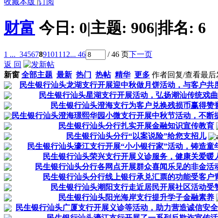
收藏本版
|
订阅
财富
今日:
0
|
主题:
906
|
排名:
6
1 ...
3
4
5
6
7
8
9
10
11
12
... 46
/ 46 页
下一页
返 回
新窗
全部主题
最新
热门
热帖
精华
更多
作者
回复/查看
最后
民生银行汕头龙湖支行开展迎中秋做月饼活动，与客户共
民生银行汕头星湖支行开展活动，弘扬潮汕传统戏曲
民生银行汕头澄海支行为客户兑换残损币赢得赞
民生银行汕头澄海璟熙华园小微支行开展中秋节活动，不断
民生银行汕头分行扎实开展金融知识宣传教育
民生银行汕头分行“以案说险”给您支招儿
民生银行汕头濠江支行开展“小小银行家”活动，铸造童
民生银行汕头荣兴支行开展义诊服务，健康关爱暖
民生银行汕头分行各网点开展群众喜闻乐见的非金活
民生银行汕头分行线上银行承兑汇票的功能受客户
民生银行汕头潮阳支行走近居民开展社区活动受
民生银行汕头阳光海岸支行提升学子金融素养
民生银行汕头广厦支行开展义诊等活动，助力营造诚信安全
民生银行汕头濠江支行开展了一系列反欺诈宣传活