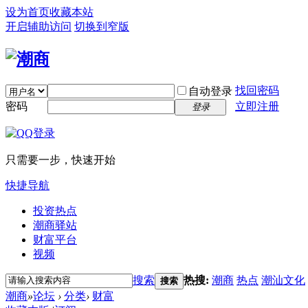
设为首页
收藏本站
开启辅助访问
切换到窄版
找回密码
自动登录
密码
立即注册
登录
只需要一步，快速开始
快捷导航
投资热点
潮商驿站
财富平台
视频
搜索
热搜:
潮商
热点
潮汕文化
搜索
潮商
»
论坛
›
分类
›
财富