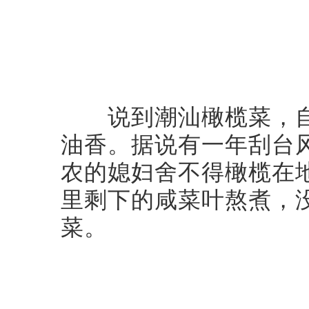
说到潮汕橄榄菜，自
油香。据说有一年刮台
农的媳妇舍不得橄榄在
里剩下的咸菜叶熬煮，
菜。