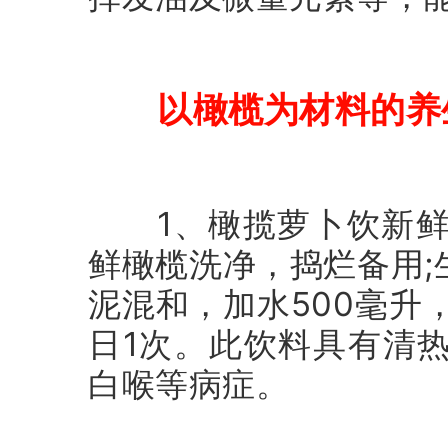
以橄榄为材料的养
1、橄揽萝卜饮新鲜橄
鲜橄榄洗净，捣烂备用
泥混和，加水500毫升
日1次。此饮料具有清
白喉等病症。