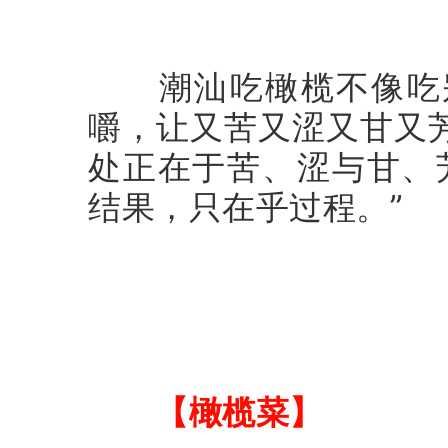
潮汕吃橄榄不像吃别
嚼，让又苦又涩又甘又
处正在于苦、涩与甘、
结果，只在乎过程。”
【橄榄菜】