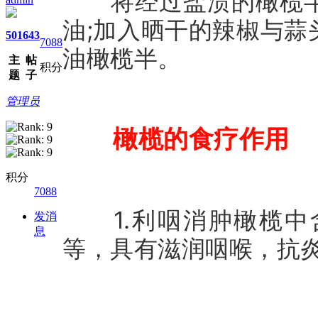
将经过盐渍的橄榄半
油;加入晒干的辣椒与
501
643
7088
油橄榄半。
主
帖
积分
题
子
管理员
橄榄的食疗作用
积分
7088
1.利咽消肿橄榄中
发消
息
等，具有滋润咽喉，抗