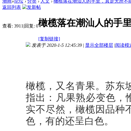
潮商
»
论坛
›
分类
›
人文
›
橄榄落在潮汕人的手里，真是无所不
返回列表
橄榄落在潮汕人的手
查看:
3911
|
回复:
0
[复制链接]
发表于 2020-1-5 12:45:39
|
显示全部楼层
|
阅读模
橄榄，又名青果。苏东
指出：凡果熟必变色，
实不尽然，橄榄因品种
色，有的还呈白色。