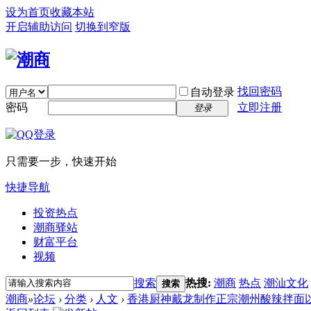
设为首页
收藏本站
开启辅助访问
切换到窄版
找回密码
自动登录
密码
立即注册
登录
只需要一步，快速开始
快捷导航
投资热点
潮商驿站
财富平台
视频
搜索
热搜:
潮商
热点
潮汕文化
搜索
潮商
»
论坛
›
分类
›
人文
›
香港厨神戴龙制作正宗潮州酸辣拌面以令