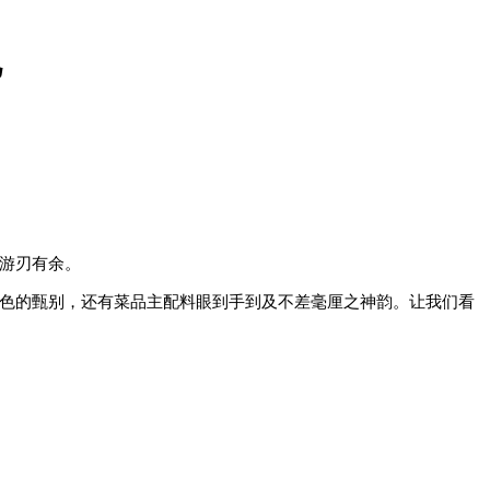
已
游刃有余。
色的甄别，还有菜品主配料眼到手到及不差毫厘之神韵。
让我们看