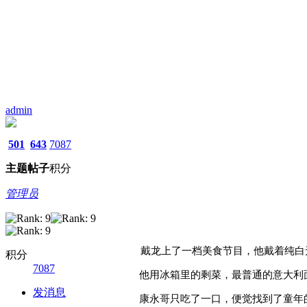
admin
501
643
7087
主题
帖子
积分
管理员
戴龙上了一档美食节目，他戴着纯白
积分
7087
他用冰箱里的剩菜，最普通的意大利面
发消息
康永哥只吃了一口，便觉找到了童年的