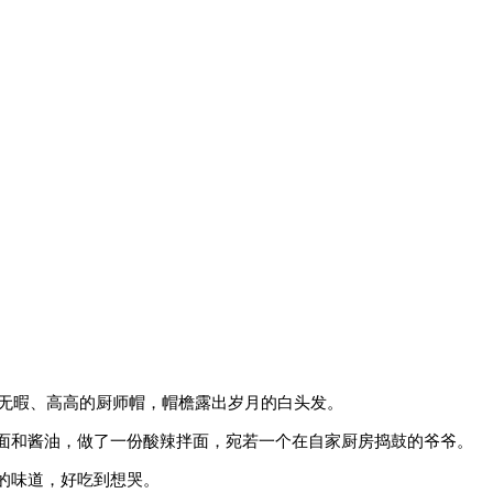
无暇、高高的厨师帽，帽檐露出岁月的白头发。
和酱油，做了一份酸辣拌面，宛若一个在自家厨房捣鼓的爷爷。
味道，好吃到想哭。