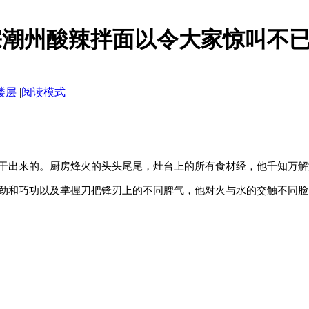
宗潮州酸辣拌面以令大家惊叫不
楼层
|
阅读模式
干出来的。
厨房烽火的头头尾尾，灶台上的所有食材经，他千知万解
劲和巧功以及掌握刀把锋刃上的不同脾气，他对火与水的交触不同脸