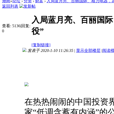
潮商
»
论坛
›
分类
›
财富
›
​入局蓝月亮、百丽国际、格力电器，高瓴
返回列表
​入局蓝月亮、百丽国
查看:
5136
|
回复:
役”
0
[复制链接]
发表于 2020-1-10 11:26:35
|
显示全部楼层
|
阅读
在热热闹闹的中国投资
家“低调含蓄有内涵”的