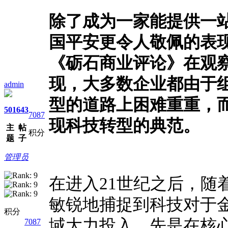
除了成为一家能提供一
国平安更令人敬佩的表
《
砺石商业评论》在观
现，大多数企业都由于
admin
型的道路上困难重重，
501
643
7087
现科技转型的典范。
主
帖
积分
题
子
管理员
在进入21世纪之后，随
敏锐地捕捉到科技对于
积分
域大力投入，先是在核
7087