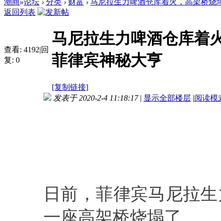
潮商
»
论坛
›
分类
›
财富
›
马尼拉生力啤酒仓库着火，高架桥烧塌了
返回列表
马尼拉生力啤酒仓库着
查看:
4192
|
回
菲律宾神秘大亨
复:
0
[复制链接]
发表于 2020-2-4 11:18:17
|
显示全部楼层
|
阅读模
日前，菲律宾马尼拉生
一座高架桥烧塌了。