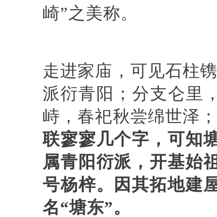
崎”之美称。
走进家庙，可见石柱镌
派衍青阳；分支仑里，
峙，春祀秋尝绵世泽；
联寥寥几个字，可知
属青阳衍派，开基始
号杨梓。因其拓地建
名
“塘东”。