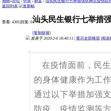
潮商
»
论坛
›
分类
›
财富
›
汕头民生银行七举措强化网点疫情防
返回列表
汕头民生银行七举措
查看:
4391
|
回复:
0
[复制链接]
发表于 2020-2-6 18:40:11
|
显示全部楼层
|
阅读
_
_
在疫情面前，民
的身体健康作为工
通过以下举措加强
防疫、疫情监测等