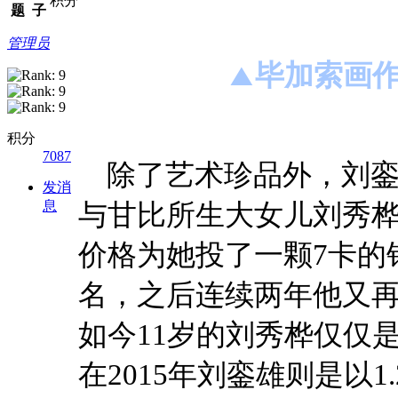
积分
题
子
管理员
毕加索画作
▲
积分
7087
除了艺术珍品外，刘
发消
息
与甘比所生大女儿刘秀桦满
价格为她投了一颗7卡的
名，之后连续两年他又
如今11岁的刘秀桦仅仅
在2015年刘銮雄则是以