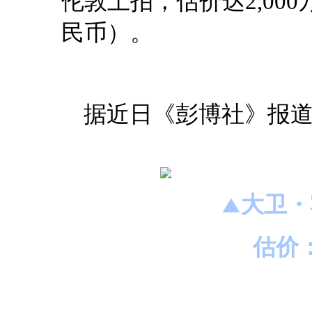
伦敦上拍，估价达2,000万
民币）。
据近日《彭博社》报
大卫・
▲
估价