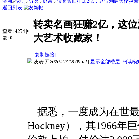
潮商
»
论坛
›
分类
›
财富
›
转卖名画狂赚2亿，这位潮商大佬捡漏有
返回列表
转卖名画狂赚2亿，这
查看:
4254
|
回
大艺术收藏家！
复:
0
[复制链接]
发表于 2020-2-7 18:09:04
|
显示全部楼层
|
阅读模
据悉，一度成为在世最
Hockney），其1966年