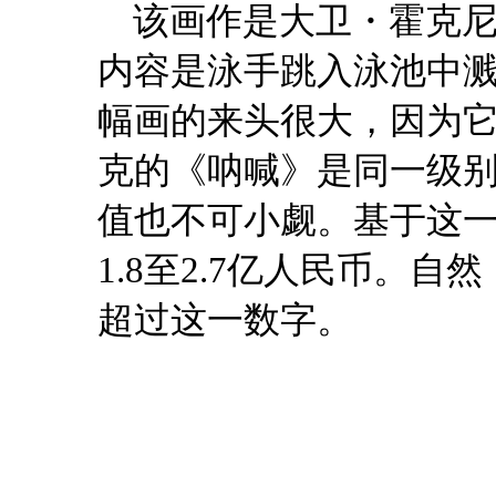
该画作是大卫・霍克
内容是泳手跳入泳池中
幅画的来头很大，因为
克的《呐喊》是同一级
值也不可小觑。基于这
1.8至2.7亿人民币。
超过这一数字。