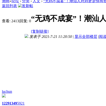
潮商
»
论坛
›
分类
›
人文
›
“无鸡不成宴”！潮汕人对鸡更是情有独钟
返回列表
“无鸡不成宴”！潮汕
查看:
2413
|
回复:
0
[复制链接]
发表于 2021-7-21 11:20:50
|
显示全部楼层
|
阅
luchun
1229
1349
5921