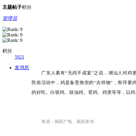
主题
帖子
积分
管理员
积分
5921
发消息
广东人素有“无鸡不成宴”之说，潮汕人对鸡
民俗活动中，鸡是备受推崇的“吉祥物”，祭拜要
的好吃。白斩鸡、豉油鸡、窑鸡、鸡煲等等，以鸡
来源：揭阳广电、揭阳发布