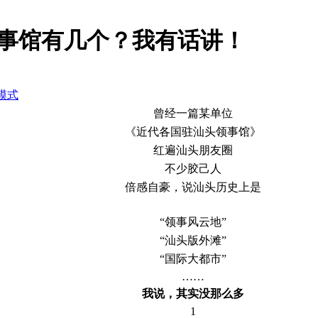
头领事馆有几个？我有话讲！
模式
曾经一篇某单位
《近代各国驻汕头领事馆》
红遍汕头朋友圈
不少胶己人
倍感自豪，说汕头历史上是
“领事风云地”
“汕头版外滩”
“国际大都市”
……
我说，其实没那么多
1