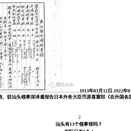
1913年03月12日-19
信、驻汕头领事深泽暹报告日本外务大臣币原喜重郎《在外国各
2
汕头有13个领事馆吗？ 