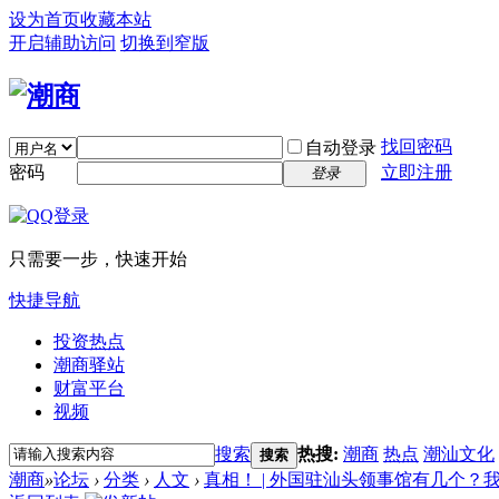
设为首页
收藏本站
开启辅助访问
切换到窄版
找回密码
自动登录
密码
立即注册
登录
只需要一步，快速开始
快捷导航
投资热点
潮商驿站
财富平台
视频
搜索
热搜:
潮商
热点
潮汕文化
搜索
潮商
»
论坛
›
分类
›
人文
›
真相！ | 外国驻汕头领事馆有几个？我有