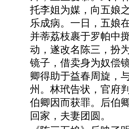
托李姐为媒，向五娘
乐成病。一日，五娘
并蒂荔枝裹于罗帕中
动，遂改名陈三，扮
镜子，借卖身为奴偿
卿得助于益春周旋，
州。林玳告状，官府
伯卿因而获罪。后伯
回家，夫妻团圆。