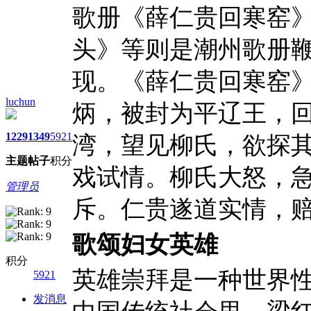
歌册《薛仁贵回寒窑
头》等则是潮州歌册
现。《薛仁贵回寒窑》
luchun
炳，被封为平辽王，
1229
1349
5921
湾，望见柳氏，欲探
主题
帖子
积分
戏试情。柳氏大怒，
管理员
斥。仁贵遂道实情，
歌颂妇女英雄
积分
英雄崇拜是一种世界
5921
发消息