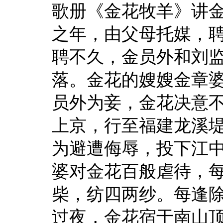
歌册《金花牧羊》讲
之年，由父母托媒，
聘不久，金员外和刘
落。金花的嫂嫂金章
员外为妾，金花决意
上京，行至福建龙溪
为避遭侮辱，投下江
婆对金花百般虐待，
柴，纺四两纱。每逢
过夜，金花宿于南山