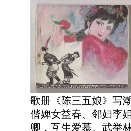
歌册《陈三五娘》写
偕婢女益春、邻妇李
卿，互生爱慕。武举