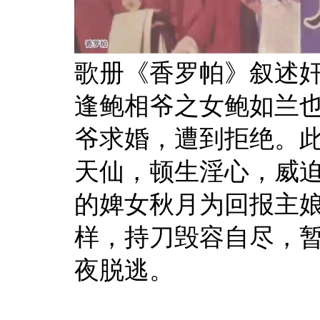
歌册《香罗帕》叙述
逢鲍相爷之女鲍如兰
爷求婚，遭到拒绝。
天仙，顿生淫心，威迫
的婢女秋月为回报主
样，持刀毁容自尽，
夜脱逃。