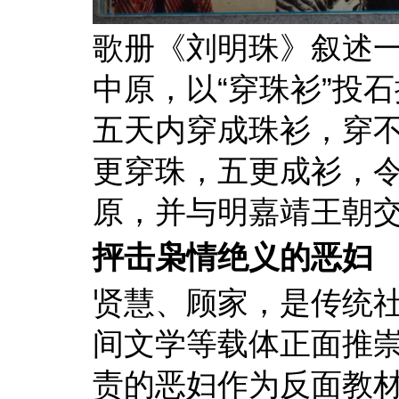
歌册《刘明珠》叙述一
中原，以“穿珠衫”投
五天内穿成珠衫，穿
更穿珠，五更成衫，
原，并与明嘉靖王朝
抨击枭情绝义的恶妇
贤慧、顾家，是传统
间文学等载体正面推
责的恶妇作为反面教