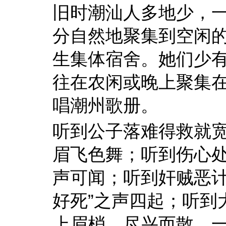
旧时潮汕人多地少，
分自然地聚集到空闲
生集体宿舍。她们少
往在农闲或晚上聚集
唱潮州歌册。
听到公子落难得救就
眉飞色舞；听到伤心
声可闻；听到奸贼恶计
好死”之声四起；听到
上眉梢，尽兴而散。