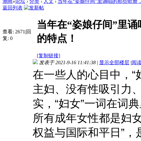
潮商
»
论坛
›
分类
›
人文
›
当年在“姿娘仔间”里诵唱的那些歌册，早
返回列表
当年在“姿娘仔间”里
查看:
2671
|
回
的特点！
复:
0
[复制链接]
发表于 2021-9-16 11:41:38
|
显示全部楼层
|
阅
在一些人的心目中，“
主妇、没有性吸引力
实，“妇女”一词在词
所有成年女性都是妇女
权益与国际和平日”，