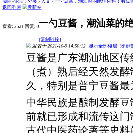
潮商
»
论坛
›
分类
›
人文
›
一勺豆酱，潮汕菜的绝佳佐料！看豆酱如何
返回列表
一勺豆酱，潮汕菜的绝
查看:
2521
|
回复:
0
[复制链接]
发表于 2021-10-9 14:50:12
|
显示全部楼层
|
阅读
豆酱是广东潮汕地区传
（煮）熟后经天然发酵
久，特别是普宁豆酱最
中华民族是酿制发酵豆
前就已形成和流传这门
古代中医药论著等史料