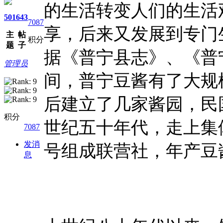
的生活转变人们的生活
501
643
7087
享，后来又发展到专门
主
帖
积分
题
子
据《普宁县志》、《普
管理员
间，普宁豆酱有了大规
后建立了几家酱园，民
积分
世纪五十年代，走上集
7087
发消
号组成联营社，年产豆酱
息