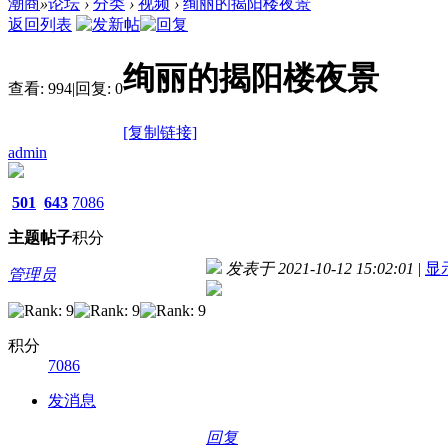
潮商
»
论坛
›
分类
›
视频
›
绚丽的揭阳楼夜景
返回列表
绚丽的揭阳楼夜景
查看:
994
|
回复:
0
[复制链接]
admin
501
643
7086
主题
帖子
积分
发表于 2021-10-12 15:02:01
|
显
管理员
积分
7086
发消息
回复