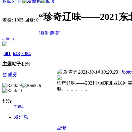
返回列表
“珍奇辽味——2021
查看:
1005
|
回复:
0
[复制链接]
admin
501
643
7084
主题
帖子
积分
发表于 2021-10-14 10:23:23
|
显示
管理员
珍奇辽味——2021中国东北亚民
鉴。。。。。。
积分
7084
发消息
回复