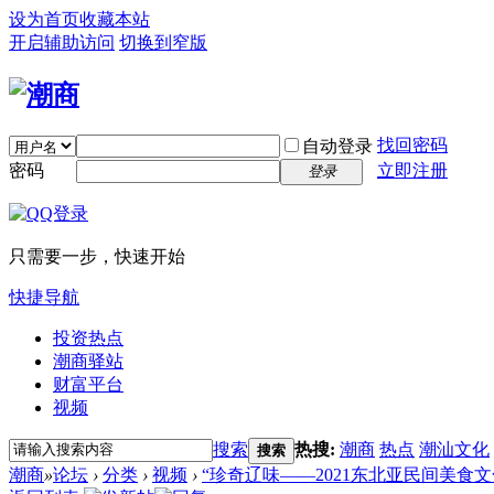
设为首页
收藏本站
开启辅助访问
切换到窄版
找回密码
自动登录
密码
立即注册
登录
只需要一步，快速开始
快捷导航
投资热点
潮商驿站
财富平台
视频
搜索
热搜:
潮商
热点
潮汕文化
搜索
潮商
»
论坛
›
分类
›
视频
›
“珍奇辽味——2021东北亚民间美食文化