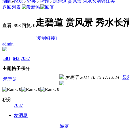
潮商
»
论坛
›
分类
›
视频
›
走碧道 赏风景 秀水长清韩江美
返回列表
走碧道 赏风景 秀水长
查看:
993
|
回复:
0
[复制链接]
admin
501
643
7087
主题
帖子
积分
发表于 2021-10-15 17:12:24
|
显
管理员
积分
7087
发消息
回复