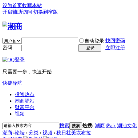
设为首页
收藏本站
开启辅助访问
切换到窄版
找回密码
自动登录
密码
立即注册
登录
只需要一步，快速开始
快捷导航
投资热点
潮商驿站
财富平台
视频
搜索
热搜:
潮商
热点
潮汕文化
搜索
潮商
»
论坛
›
分类
›
视频
›
秋日壮美坎布拉