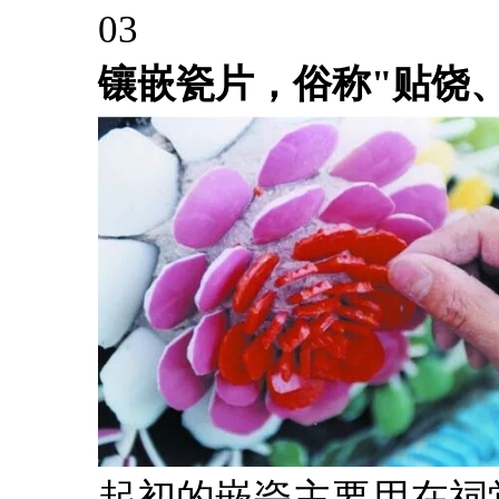
03
镶嵌瓷片，俗称"贴饶、
起初的嵌瓷主要用在祠