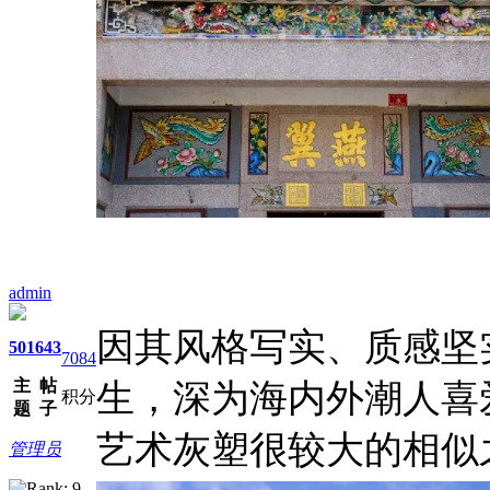
admin
因其风格写实、质感坚
501
643
7084
主
帖
生，深为海内外潮人喜
积分
题
子
艺术灰塑很较大的相似
管理员