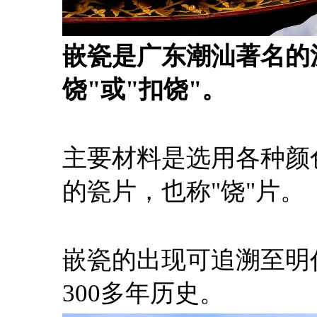
嵌瓷是广东潮汕著名的
饶"或"扣饶"。
主要材料是选用各种颜
的瓷片，也称"饶"片。
嵌瓷的出现可追溯至明
300多年历史。 