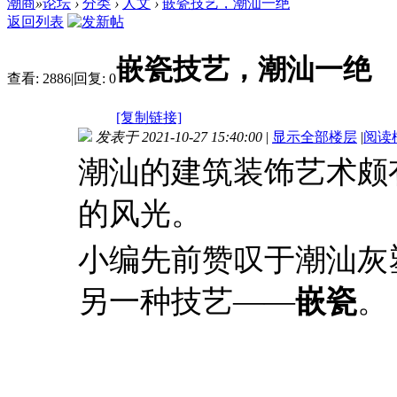
潮商
»
论坛
›
分类
›
人文
›
嵌瓷技艺，潮汕一绝
返回列表
嵌瓷技艺，潮汕一绝
查看:
2886
|
回复:
0
[复制链接]
发表于 2021-10-27 15:40:00
|
显示全部楼层
|
阅读
潮汕的建筑装饰艺术颇
的风光。
小编先前赞叹于潮汕灰
另一种技艺——
嵌瓷
。