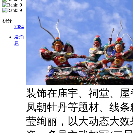
积分
7084
发消
息
装饰在庙宇、祠堂、屋
凤朝牡丹等题材、线条
莹绚丽，以大动态大效