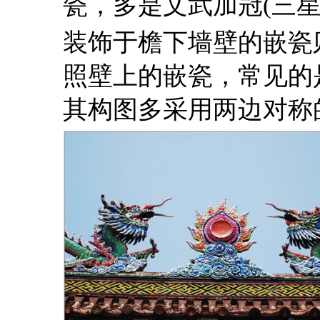
瓷，多是文武加冠(三星
装饰于檐下墙壁的嵌瓷
照壁上的嵌瓷，常见的
其构图多采用两边对称