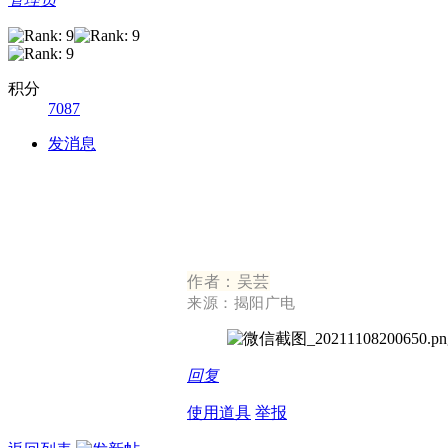
积分
7087
发消息
作者：吴芸
来源：揭阳广电
回复
使用道具
举报