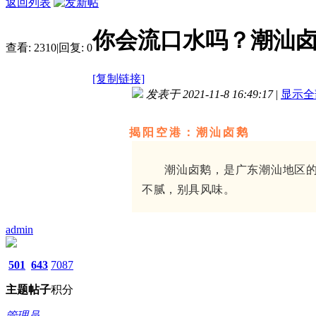
返回列表
你会流口水吗？潮汕
查看:
2310
|
回复:
0
[复制链接]
发表于 2021-11-8 16:49:17
|
显示全
揭阳空港：潮汕卤鹅
潮汕卤鹅，是广东潮汕地区
不腻，别具风味。
admin
501
643
7087
主题
帖子
积分
管理员