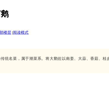
卤鹅
部楼层
|
阅读模式
的传统名菜，属于潮菜系。将大鹅佐以南姜、大蒜、香菇、桂