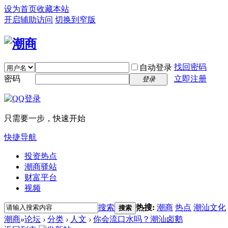
设为首页
收藏本站
开启辅助访问
切换到窄版
找回密码
自动登录
密码
立即注册
登录
只需要一步，快速开始
快捷导航
投资热点
潮商驿站
财富平台
视频
搜索
热搜:
潮商
热点
潮汕文化
搜索
潮商
»
论坛
›
分类
›
人文
›
你会流口水吗？潮汕卤鹅