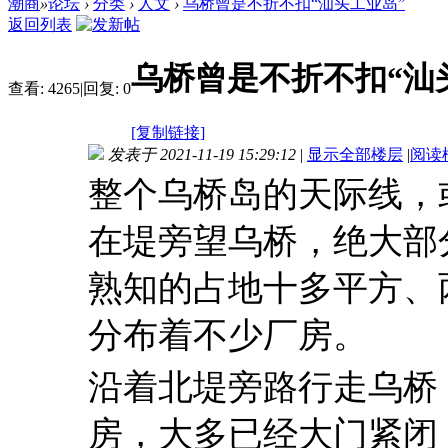
潮商
»
论坛
›
分类
›
人文
›
乌桥曾是不折不扣“汕头工业岛”
返回列表
乌桥曾是不折不扣“汕
查看:
4265
|
回复:
0
[复制链接]
发表于 2021-11-19 15:29:12
|
显示全部楼层
|
阅读
整个乌桥岛的天际线，
在堤旁望乌桥，绝大部
熟知的占地十多平方、
分布着不少厂房。
沿着北堤旁路行走乌桥
房，大多已经大门紧闭