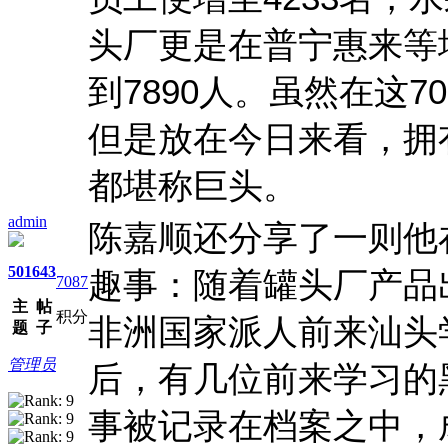
头厂更是在普宁惠来等
到7890人。虽然在这
但是放在今日来看，拥有
都堪称巨头。
admin
陈嘉顺还分享了一则他
501
643
趣事：随着罐头厂产品
7087
主
帖
积分
非洲国家派人前来汕头
题
子
管理员
后，有几位前来学习的
事被记录在档案之中，