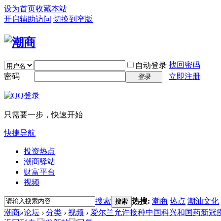
设为首页
收藏本站
开启辅助访问
切换到窄版
找回密码
自动登录
密码
立即注册
登录
只需要一步，快速开始
快捷导航
投资热点
潮商驿站
财富平台
视频
搜索
热搜:
潮商
热点
潮汕文化
搜索
潮商
»
论坛
›
分类
›
视频
›
爱尔兰允许接种中国科兴和国药新冠疫苗