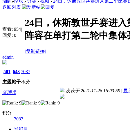
潮商
»
论坛
›
分类
›
视频
›
24日，休斯敦世乒赛进入第二个比赛日，
返回列表
24日，休斯敦世乒赛进
查看:
954
|
阵容在单打第二轮中集体
回复:
0
[复制链接]
admin
501
643
7087
主题
帖子
积分
发表于 2021-11-26 16:03:59
|
显
管理员
积分
7087
发消息