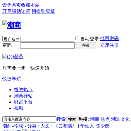
设为首页
收藏本站
开启辅助访问
切换到窄版
找回密码
自动登录
密码
立即注册
登录
只需要一步，快速开始
快捷导航
投资热点
潮商驿站
财富平台
视频
搜索
热搜:
潮商
热点
潮汕文化
搜索
潮商
»
论坛
›
分类
›
人文
›
《昙花情》 | 华仙人·陈少慈