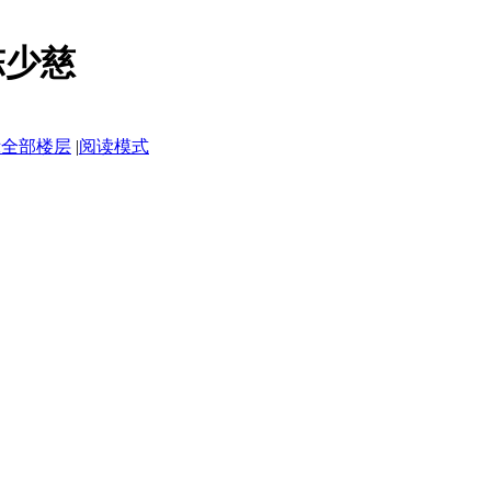
陈少慈
示全部楼层
|
阅读模式