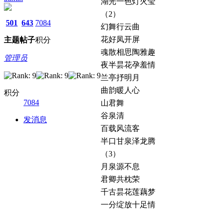
湖光一色灯火莹
（2）
501
643
7084
幻舞行云曲
花好凤开屏
主题
帖子
积分
魂散相思陶雅趣
管理员
夜半昙花孕羞情
兰亭抒明月
曲韵暖人心
积分
7084
山君舞
谷泉清
发消息
百载风流客
半口甘泉泽龙腾
（3）
月泉源不息
君卿共枕荣
千古昙花莲藕梦
一分绽放十足情