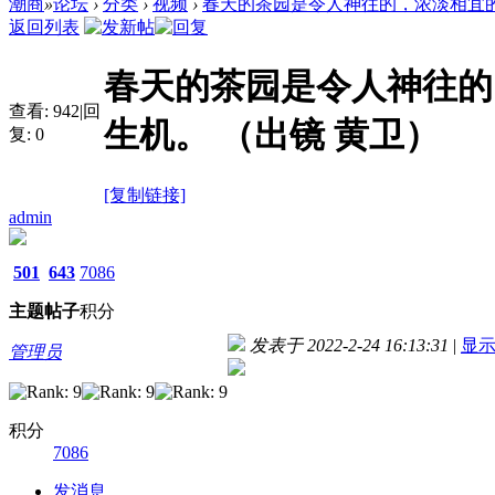
潮商
»
论坛
›
分类
›
视频
›
春天的茶园是令人神往的，浓淡相宜的绿
返回列表
春天的茶园是令人神往的
查看:
942
|
回
生机。 （出镜 黄卫）
复:
0
[复制链接]
admin
501
643
7086
主题
帖子
积分
发表于 2022-2-24 16:13:31
|
显
管理员
积分
7086
发消息