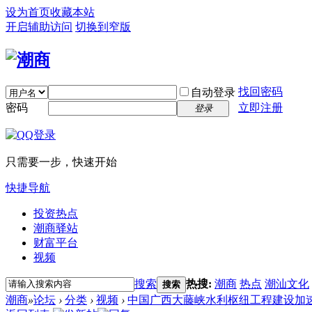
设为首页
收藏本站
开启辅助访问
切换到窄版
找回密码
自动登录
密码
立即注册
登录
只需要一步，快速开始
快捷导航
投资热点
潮商驿站
财富平台
视频
搜索
热搜:
潮商
热点
潮汕文化
搜索
潮商
»
论坛
›
分类
›
视频
›
中国广西大藤峡水利枢纽工程建设加速推进