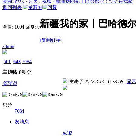
潮商
»
论坛
›
分类
›
视频
›
新疆我的家丨巴哈德尔：“乐”在我家
返回列表
新疆我的家丨巴哈德尔
查看:
1004
|
回复:
0
[复制链接]
admin
501
643
7084
主题
帖子
积分
发表于 2022-3-14 16:38:58
|
显
管理员
积分
7084
发消息
回复