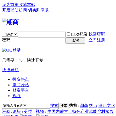
设为首页
收藏本站
开启辅助访问
切换到窄版
找回密码
自动登录
密码
立即注册
登录
只需要一步，快速开始
快捷导航
投资热点
潮商驿站
财富平台
视频
搜索
热搜:
潮商
热点
潮汕文化
搜索
潮商
»
论坛
›
分类
›
视频
›
中国内蒙古：特色产业赋能乡村振兴