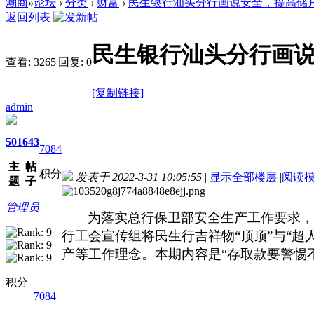
潮商
»
论坛
›
分类
›
财富
›
民生银行汕头分行画说安全，提高储户自
返回列表
民生银行汕头分行画
查看:
3265
|
回复:
0
[复制链接]
admin
501
643
7084
主
帖
积分
发表于 2022-3-31 10:05:55
|
显示全部楼层
|
阅读
题
子
管理员
为落实总行保卫部安全生产工作要求
行工会宣传组将民生行吉祥物
“顶顶”与“
产等工作理念。本期内容是
“存取款要警惕
积分
7084