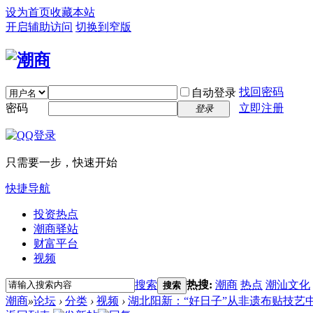
设为首页
收藏本站
开启辅助访问
切换到窄版
找回密码
自动登录
密码
立即注册
登录
只需要一步，快速开始
快捷导航
投资热点
潮商驿站
财富平台
视频
搜索
热搜:
潮商
热点
潮汕文化
搜索
潮商
»
论坛
›
分类
›
视频
›
湖北阳新：“好日子”从非遗布贴技艺中来.