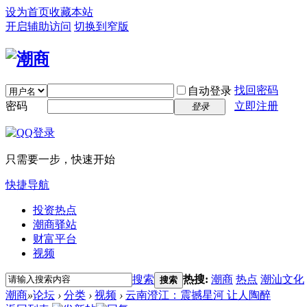
设为首页
收藏本站
开启辅助访问
切换到窄版
找回密码
自动登录
密码
立即注册
登录
只需要一步，快速开始
快捷导航
投资热点
潮商驿站
财富平台
视频
搜索
热搜:
潮商
热点
潮汕文化
搜索
潮商
»
论坛
›
分类
›
视频
›
云南澄江：震撼星河 让人陶醉