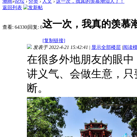
潮商
»
论坛
›
分类
›
人文
›
这一次，我真的羡慕潮汕人了！
返回列表
这一次，我真的羡慕
查看:
64330
|
回复:
0
[复制链接]
发表于 2022-4-21 15:42:41
|
显示全部楼层
|
阅读
在很多外地朋友的眼中
讲义气、会做生意，只
断。