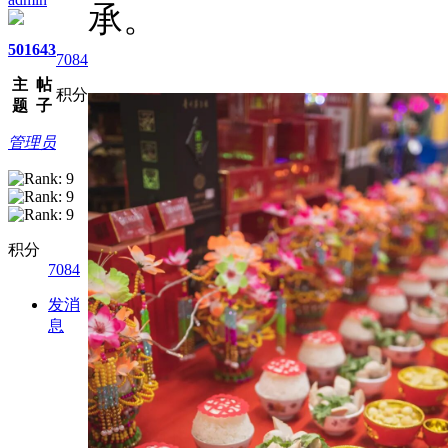
承。
501
643
7084
主
帖
积分
题
子
管理员
积分
7084
发消
息