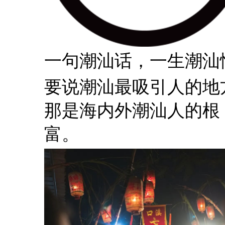
一句潮汕话，一生潮汕
要说潮汕最吸引人的地
那是海内外潮汕人的根
富。