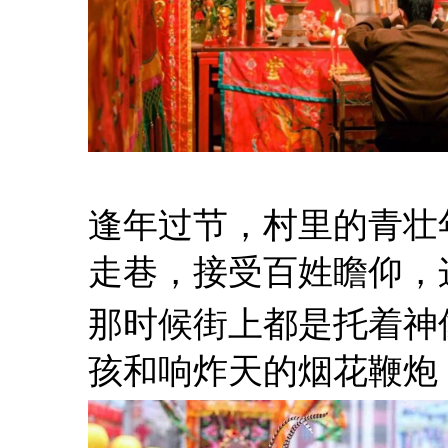
逢年过节，村里的青壮
走巷，接受百姓瞻仰，
那时候街上都是托着神
孩和响炸天的烟花鞭炮