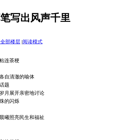
挥笔写出风声千里
示全部楼层
|
阅读模式
粘连茶梗
各自清澈的喻体
话题
岁月展开亲密地讨论
珠的闪烁
晨曦照亮民生和福祉