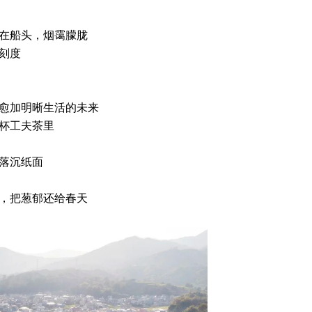
在船头，烟霭朦胧
刻度
愈加明晰生活的未来
杯工夫茶里
落沉纸面
，把葱郁还给春天