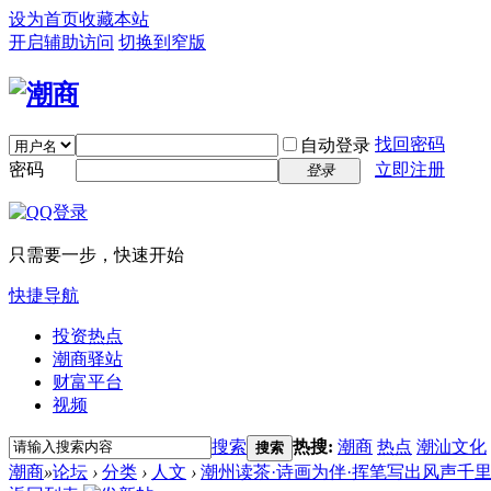
设为首页
收藏本站
开启辅助访问
切换到窄版
找回密码
自动登录
密码
立即注册
登录
只需要一步，快速开始
快捷导航
投资热点
潮商驿站
财富平台
视频
搜索
热搜:
潮商
热点
潮汕文化
搜索
潮商
»
论坛
›
分类
›
人文
›
潮州读茶·诗画为伴·挥笔写出风声千