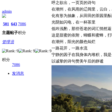
呼之欲出，一页页的诗句
在潮州，在风雨的辽阔里，云白，
admin
化有形为抽象，从田田的茶园里酝
光阴如闪电，在一杯茶里
501
643
7086
低吟浅酌，那些苍老的词汇悄然返
主题
帖子
积分
这是甜蜜的依附，蝴蝶和蜜蜂，打
在潮州，阳光的颜色灿烂
管理员
一路花开，一路水流
宁静的因子在我身体内堆积，我是
积分
以诚挚的诗句赞美午后的静谧
7086
发消息