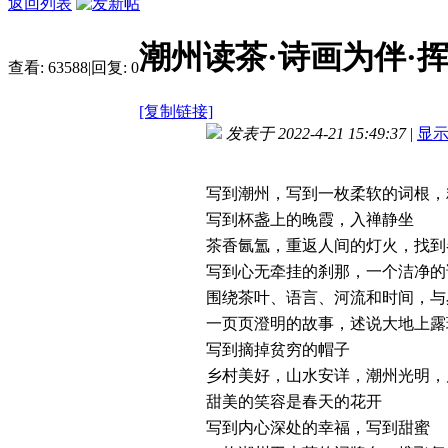
返回列表
潮州读茶·诗画为伴·
查看:
63588
|
回复:
0
[复制链接]
发表于 2022-4-21 15:49:37
|
显
写到潮州，写到一枚柔软的词根，
写到杯盏上的晚霞，入禅静坐
茶香氤氲，重返人间的灯火，找到
写到心无牵挂的刹那，一个洁净的
围绕茶叶、语言、河流和时间，与
一页页澄明的故事，述说大地上露
写到摘掉贫穷的帽子
乡村美好，山水安详，潮州光明，
甜美的笑容是春天的花开
写到内心深处的幸福，写到甜蜜