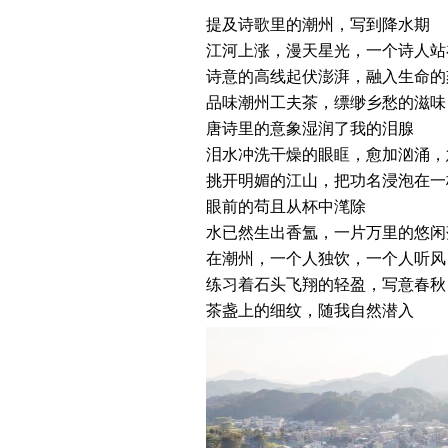
提及诗歌里的潮州，写到降水期
江河上涨，漫天星光，一个诗人站
诗意的高线起伏澎湃，融入生命的
品味潮州工夫茶，缥缈乡愁的滋味
唐诗里的意象湿润了我的泪腺
泪水冲洗干燥的眼眶，愈加汹涌，
挑开明媚的江山，把功名浸泡在一
眼前的苟且从杯中滗除
水已然生出香氲，一片万里的悠闲
在潮州，一个人独饮，一个人听风
练习着石头飞翔的轻盈，写意春秋
茶盏上的细纹，随我自然潜入