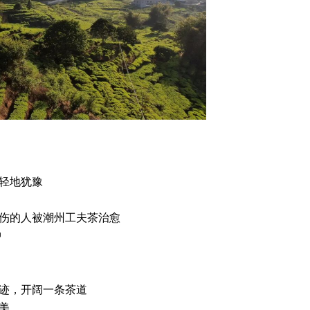
轻地犹豫
伤的人被潮州工夫茶治愈
中
迹，开阔一条茶道
美