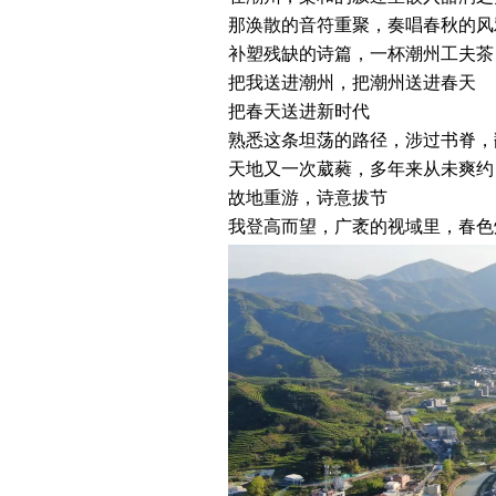
那涣散的音符重聚，奏唱春秋的风
补塑残缺的诗篇，一杯潮州工夫茶
把我送进潮州，把潮州送进春天
把春天送进新时代
熟悉这条坦荡的路径，涉过书脊，
天地又一次葳蕤，多年来从未爽约
故地重游，诗意拔节
我登高而望，广袤的视域里，春色