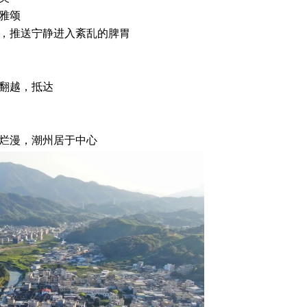
雅颂
，推送宁静进入紊乱的脾胃
翻越，抵达
烂漫，潮州居于中心