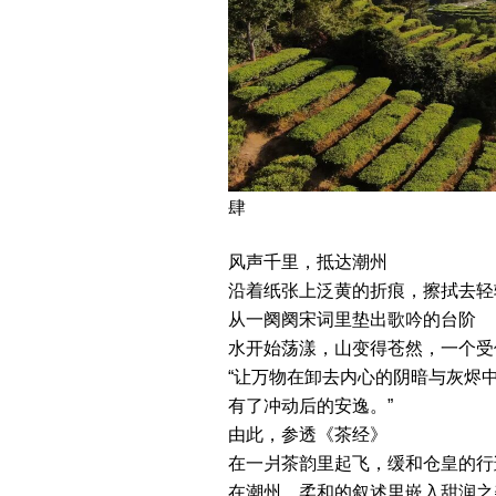
肆
风声千里，抵达潮州
沿着纸张上泛黄的折痕，擦拭去轻
从一阕阕宋词里垫出歌吟的台阶
水开始荡漾，山变得苍然，一个受
“让万物在卸去内心的阴暗与灰烬
有了冲动后的安逸。”
由此，参透《茶经》
在一爿茶韵里起飞，缓和仓皇的行
在潮州，柔和的叙述里嵌入甜润之