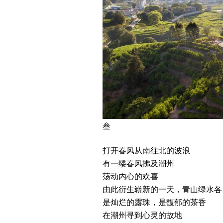
叁
打开春风从南往北的波浪
有一缕春风拂及潮州
荡动内心的欢喜
由此衍生崭新的一天，青山绿水各
是灿烂的露珠，是馥郁的茶香
在潮州寻到心灵的故地