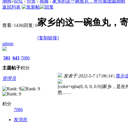
潮商
»
论坛
›
分类
›
视频
›
家乡的这一碗鱼丸，寄托着团圆期盼
返回列表
家乡的这一碗鱼丸，
查看:
1436
|
回复:
0
[复制链接]
admin
501
643
7086
主题
帖子
积分
发表于 2022-5-7 17:06:14
|
显示
管理员
[color=rgba(0, 0, 0, 0.9)]
家乡，是在
愁……
积分
7086
发消息