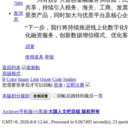
7086
共享，持续引入税务、海关、工商、发票
发消
景类产品，同时加大与优质平台及核心企
息
“下一步，我行将持续
推进线上化
数字化
化融资服务，创新数据增信模式、优化客
回复
使用道具
举报
返回列表
高级模式
B
Color
Image
Link
Quote
Code
Smilies
您需要登录后才可以回帖
登录
|
立即注册
本版积分规则
回帖后跳转到最后一页
发表回复
Archiver
|
手机版
|
小黑屋
|
大国人文栏目组 版权所有
GMT+8, 2026-8-8 12:44
, Processed in 0.067495 second(s), 23 querie