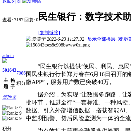
返回列表
民生银行：数字技术
查看:
3187
|
回复:
0
[复制链接]
发表于 2022-6-23 11:27:32
|
显示全部楼层
|
阅读
admin
“
民生银
行以提供
‘
便民、利民、惠民
501
643
7086
国民生银行行长郑万春在
6月16日召开
主
帖
微APP”
，
服务用户数已突破
40万。
积分
题
子
据介绍，为实现
“让数据多
跑路，让
管理员
批环节，推进全行
“一套标准、一种风控
数据、引入外部增信数据，搭载智能
AI
中监测预警、贷后风险
监测为一体的全
流
积分
为有效
扩大普惠金融服务供给面
，
民