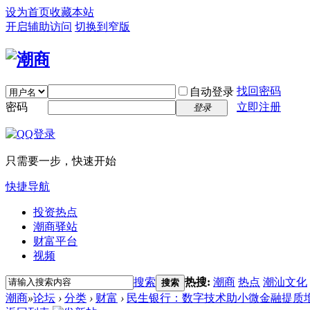
设为首页
收藏本站
开启辅助访问
切换到窄版
找回密码
自动登录
密码
立即注册
登录
只需要一步，快速开始
快捷导航
投资热点
潮商驿站
财富平台
视频
搜索
热搜:
潮商
热点
潮汕文化
搜索
潮商
»
论坛
›
分类
›
财富
›
民生银行：数字技术助小微金融提质增效 