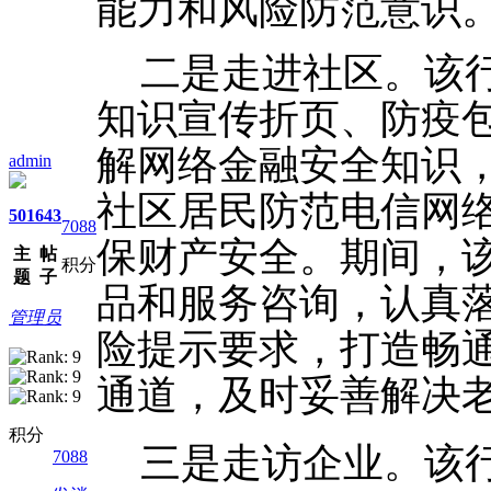
能力和风险防范意识
二是走进社区。该
知识宣传折页、防疫
解网络金融安全知识
admin
社区居民防范电信网
501
643
7088
保财产安全。期间，
主
帖
积分
题
子
品和服务咨询，认真
管理员
险提示要求，打造畅
通道，及时妥善解决
积分
三是走访企业。该
7088