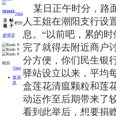
某日正午时分，路
501
643
7084
人
王姐在潮阳支行设
主
帖
积分
题
子
息。
“以前吧，累的
管理员
完了就得去附近商户
分方便，你们民生银行
积分
7084
驿站设立以来，平均
发消
息
盒莲花清瘟颗粒和莲
动运作至后期带来
了
看到此举后，想要捐