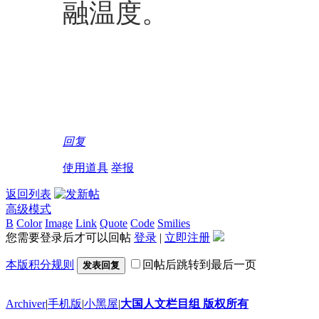
融温度。
回复
使用道具
举报
返回列表
高级模式
B
Color
Image
Link
Quote
Code
Smilies
您需要登录后才可以回帖
登录
|
立即注册
本版积分规则
回帖后跳转到最后一页
发表回复
Archiver
|
手机版
|
小黑屋
|
大国人文栏目组 版权所有