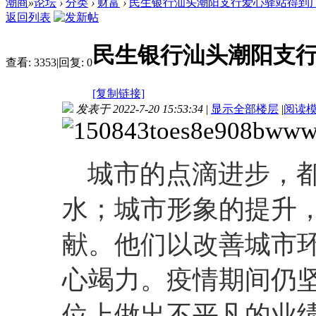
潮商
»
论坛
›
分类
›
财富
›
民生银行汕头潮阳支行爱心驿站得到广大
返回列表
民生银行汕头潮阳支
查看:
3353
|
回复:
0
[复制链接]
发表于 2022-7-20 15:53:34
|
显示全部楼层
|
阅读
城市的点滴进步，都
水；城市形象的提升
献。他们以改善城市
心竭力。疫情期间仍
位上做出不平凡的业