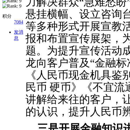
力解决群众
“急难愁盼
悬挂横幅、设立咨询
积分
7084
等多种形式开展宣教
发消
报和布置宣传展架，
息
题。为提升宣传活动
龙向客户普及
“金融标
《人民币现金机具鉴
民币
硬币》《不宜流
讲解给来往的客户
，
的认识，提升人民币
三是开展金融知识