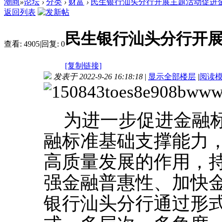
潮商
»
论坛
›
分类
›
财富
›
民生银行汕头分行开展主题活动促进金融
返回列表
民生银行汕头分行开
查看:
4905
|
回复:
0
[复制链接]
发表于 2022-9-26 16:18:18
|
显示全部楼层
|
阅读
为进一步促进金融
融标准基础支撑能力
高质量发展的作用，
强金融普惠性、加快
银行汕头分行通过形