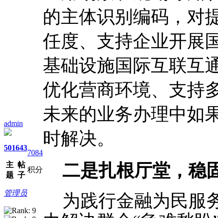
的主体识别编码，对
任度、支持企业开展
基础设施国际互联互
优化营商环境、支持
未来的业务办理中如果
admin
时解决。
501
643
7084
主
帖
二是
扎根厅堂，稳
积分
题
子
管理员
为践行金融为民服