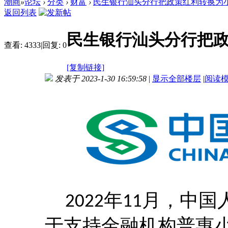
潮商
»
论坛
›
分类
›
财富
›
民生银行汕头分行把政策红利转换为小微
返回列表
民生银行汕头分行把
查看:
4333
|
回复:
0
[复制链接]
发表于 2023-1-30 16:59:58
|
显示全部楼层
|
阅读
年
月，中国
2022
11
于支持金融机构普惠