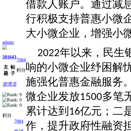
借款人账户。通过减
行积极支持普惠小微
大小微企业，增强小
admin
年以来，民生
2022
501
643
7084
响的小微企业纾困解
主
帖
积分
题
子
施强化普惠金融服务
管理员
微企业发放
多笔
1500
累计达到
亿元；二
16
积分
7084
作，提升政府性融资