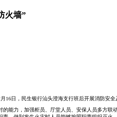
防火墙”
2月16日，
民生银行汕头澄海支行班后开展消防安全
对的能力，加强柜员、厅堂人员、安保人
员多方
联
职责，做到发生火灾时人员能够按照职责组织灭火