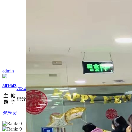
admin
501
643
7084
主
帖
积分
题
子
管理员