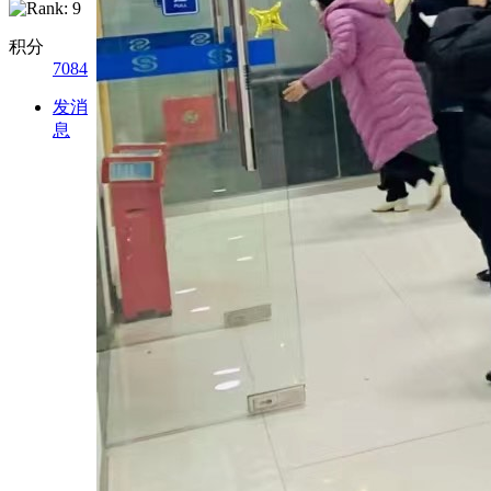
积分
7084
发消
息