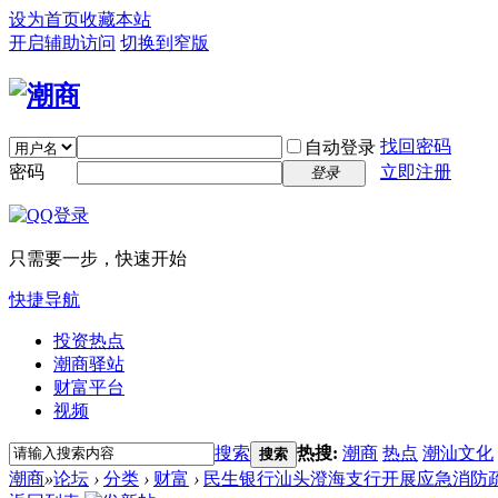
设为首页
收藏本站
开启辅助访问
切换到窄版
找回密码
自动登录
密码
立即注册
登录
只需要一步，快速开始
快捷导航
投资热点
潮商驿站
财富平台
视频
搜索
热搜:
潮商
热点
潮汕文化
搜索
潮商
»
论坛
›
分类
›
财富
›
民生银行汕头澄海支行开展应急消防疏散