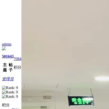
admin
501
643
7084
主
帖
积分
题
子
管理员
积分