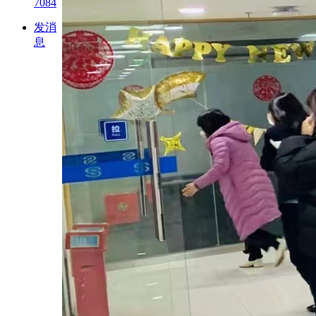
7084
发消
息