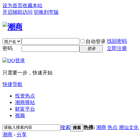
设为首页
收藏本站
开启辅助访问
切换到窄版
找回密码
自动登录
密码
立即注册
登录
只需要一步，快速开始
快捷导航
投资热点
潮商驿站
财富平台
视频
搜索
热搜:
潮商
热点
潮汕文化
搜索
潮商
›
分享