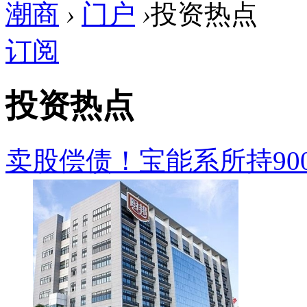
潮商
›
门户
›
投资热点
订阅
投资热点
卖股偿债！宝能系所持90