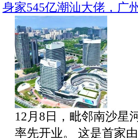
身家545亿潮汕大佬，广
12月8日，毗邻南沙星河
率先开业。 这是首家