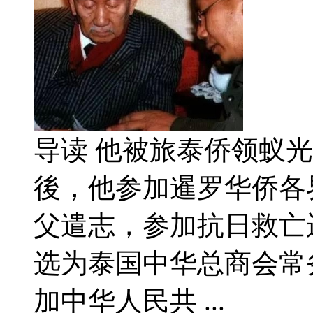
导读 他被旅泰侨领蚁
後，他参加暹罗华侨各
父遣志，参加抗日救亡
选为泰国中华总商会常务
加中华人民共 ...