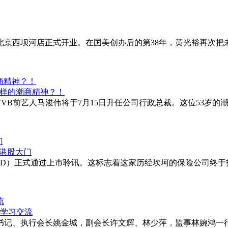
市北京西坝河店正式开业。在国美创办后的第38年，黄光裕再次
商精神？！
：TVB前艺人马浚伟将于7月15日升任公司行政总裁。这位53岁
门
FWD）正式通过上市聆讯。这标志着这家历经坎坷的保险公司终
流
支部书记、执行会长姚金城，副会长许文辉、林少萍，监事林婉鸿