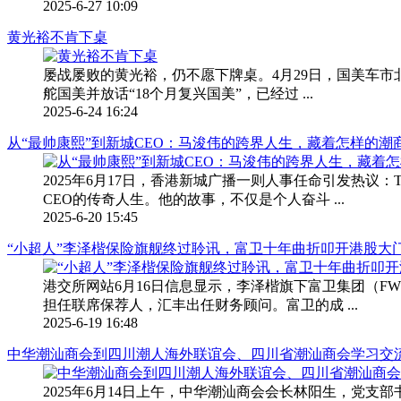
2025-6-27 10:09
黄光裕不肯下桌
屡战屡败的黄光裕，仍不愿下牌桌。4月29日，国美车
舵国美并放话“18个月复兴国美”，已经过 ...
2025-6-24 16:24
从“最帅康熙”到新城CEO：马浚伟的跨界人生，藏着怎样的潮
2025年6月17日，香港新城广播一则人事任命引发热议
CEO的传奇人生。他的故事，不仅是个人奋斗 ...
2025-6-20 15:45
“小超人”李泽楷保险旗舰终过聆讯，富卫十年曲折叩开港股大
港交所网站6月16日信息显示，李泽楷旗下富卫集团（
担任联席保荐人，汇丰出任财务顾问。富卫的成 ...
2025-6-19 16:48
中华潮汕商会到四川潮人海外联谊会、四川省潮汕商会学习交
2025年6月14日上午，中华潮汕商会会长林阳生，党