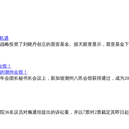
战略投资了刘晓丹创立的晨壹基金。据天眼查显示，晨壹基金下
会馆！
谊年会团长秘书长会议上，新加坡潮州八邑会馆获得通过，成为202
议院36名议员对佩通坦提出的诉讼案，并以7票对2票裁定其即