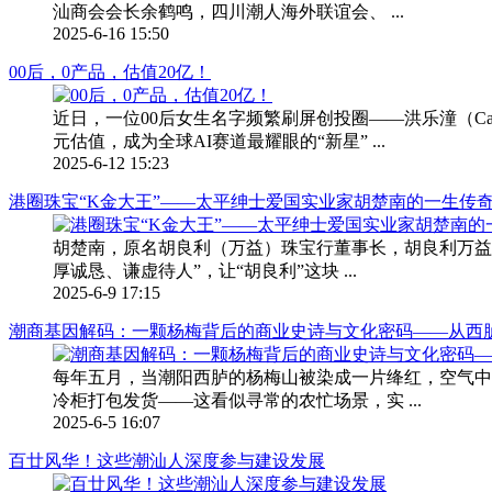
汕商会会长余鹤鸣，四川潮人海外联谊会、 ...
2025-6-16 15:50
00后，0产品，估值20亿！
近日，一位00后女生名字频繁刷屏创投圈——洪乐潼（Car
元估值，成为全球AI赛道最耀眼的“新星” ...
2025-6-12 15:23
港圈珠宝“K金大王”——太平绅士爱国实业家胡楚南的一生传
胡楚南，原名胡良利（万益）珠宝行董事长，胡良利万益
厚诚恳、谦虚待人”，让“胡良利”这块 ...
2025-6-9 17:15
潮商基因解码：一颗杨梅背后的商业史诗与文化密码——从西胪
每年五月，当潮阳西胪的杨梅山被染成一片绛红，空气中
冷柜打包发货——这看似寻常的农忙场景，实 ...
2025-6-5 16:07
百廿风华！这些潮汕人深度参与建设发展