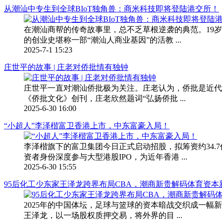
从潮汕中专生到全球BIoT独角兽：商米科技即将登陆港交所！
在潮汕商帮的传奇故事里，总不乏草根逆袭的典范。19
的创业史堪称一部“潮汕人商业基因”的活教 ...
2025-7-1 15:23
庄世平的故事 | 庄老对侨批情有独钟
庄世平一直对潮汕侨批极为关注。庄老认为，侨批是近代
《侨批文化》创刊，庄老欣然题词“弘扬侨批 ...
2025-6-30 16:00
“小超人”李泽楷富卫香港上市，中东富豪入局！
李泽楷旗下的富卫集团今日正式启动招股，拟筹资约34.
资者身份深度参与大型港股IPO，为近年香港 ...
2025-6-30 15:55
95后化工少东家王泽龙跨界布局CBA，潮商新贵解码体育资本
2025年的中国体坛，足球与篮球的资本暗战交织成一幅
王泽龙，以一场股权质押交易，将外界的目 ...