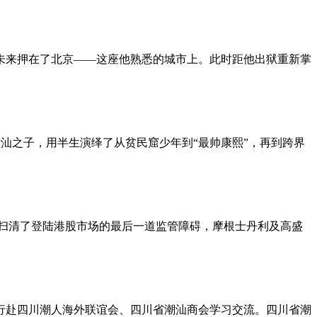
把未来押在了北京——这座他熟悉的城市上。此时距他出狱重新掌
的潮汕之子，用半生演绎了从贫民窟少年到“最帅康熙”，再到跨界
于扫清了登陆港股市场的最后一道监管障碍，摩根士丹利及高盛
一行赴四川潮人海外联谊会、四川省潮汕商会学习交流。四川省潮