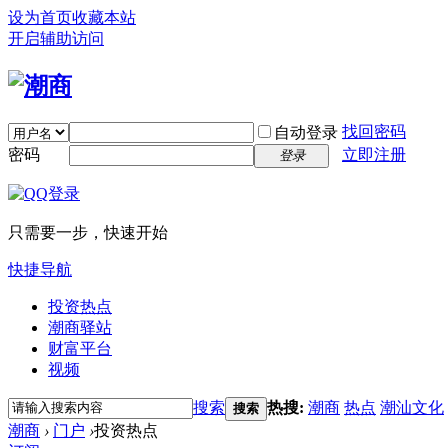
设为首页
收藏本站
开启辅助访问
找回密码
自动登录
密码
立即注册
登录
只需要一步，快速开始
快捷导航
投资热点
潮商驿站
财富平台
视频
搜索
热搜:
潮商
热点
潮汕文化
搜索
潮商
›
门户
›
投资热点