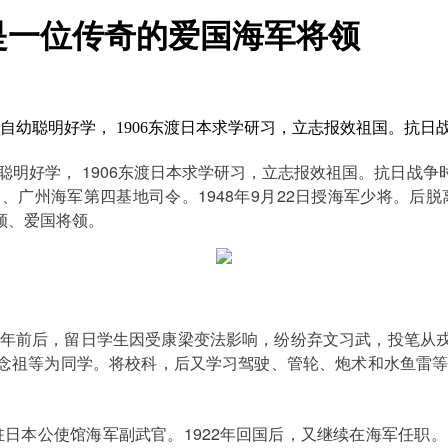
是一位传奇的爱国海军将领
村。自幼聪明好学， 1906东渡日本求学研习，立志报效祖国。
幼聪明好学， 1906东渡日本求学研习，立志报效祖国。抗日战
广州海军第四基地司令。1948年9月22日授海军少将。后
领、爱国将领。
年前后，留日学生因受康梁变法影响，纷纷弃文习武，投笔从
念祖等为同学。将校科，后又学习驾驶、管轮、炮术和水鱼雷等专
。
驻日本公使馆海军副武官。1922年回国后，又继续在海军任职。