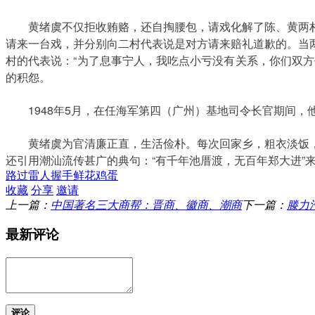
黄绪虞不仅拒收贿赂，还自掏腰包，请戏化解了陈、黄两村
请来一台戏，并分别向二村代表说是对方请来赔礼道歉的。当
村的代表说：“为了息事宁人，我吃点小亏没有关系，你们双
的积怨。
1948年5月，在任海军第四（广州）基地司令长官期间，
黄绪虞为官清廉正直，生活俭朴。每次回家乡，粗衣淡饭，
还引用潮汕流传甚广的典句：“有千年池厝渡，无百年郑大进”
路过
雷人
握手
鲜花
鸡蛋
收藏
分享
邀请
上一篇：
中国著名三大商帮：晋商、徽商、潮商
下一篇：
滕力
最新评论
评论