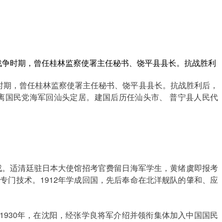
抗日战争时期，曾任桂林监察使署主任秘书、饶平县县长。抗战胜利
争时期，曾任桂林监察使署主任秘书、饶平县县长。抗战胜利后，
脱离国民党海军回汕头定居。建国后历任汕头市、 普宁县人民代
戎。适清廷驻日本大使馆招考官费留日海军学生，黄绪虞即报考
门技术。1912年学成回国，先后奉命在北洋舰队的肇和、应
1930年，在沈阳，经张学良将军介绍并领衔集体加入中国国民