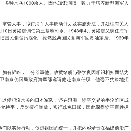
人，多种水兵1000余人。因他知识渊博，致力于培养新型海军人
署长，掌管人事，拟订海军人事调动计划及实施办法，并处理有关人
10日黄绪虞调任第三基地司令。1948年4月黄绪虞又调任海军
惯国民党贪污腐化，毅然脱离国民党海军回潮汕定居。1960年
胸有韬略，十分器重他。故黄绪虞与张学良因相识相知而结为
精卫南京伪国民政府海军部邀请他赴南京任职，他毫不犹豫地拒
击退侵犯汾水关的日本军队，还在澄海、饶平交界的半沦陷区成
公允持平，反对横征暴敛，实行减免田赋，因此深得饶平百姓拥
们以实际行动，促进祖国的统一，并把内容录音在福建前沿广