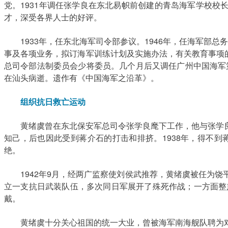
党。1931年调任张学良在东北易帜前创建的青岛海军学校校长
才，深受各界人士的好评。
1933年，任东北海军司令部参议。1946年，任海军部总务
事及各项业务，拟订海军训练计划及实施办法，有关教育事项的计
总司令部法制委员会少将委员。几个月后又调任广州中国海军第
在汕头病逝。遗作有《中国海军之沿革》。
组织抗日救亡运动
黄绪虞曾在东北保安军总司令张学良麾下工作，他与张学良
知己，后也因此受到蒋介石的打击和排挤。1938年，得不
绝。
1942年9月，经两广监察使刘侯武推荐，黄绪虞被任为饶
立一支抗日武装队伍，多次同日军展开了殊死作战；一方面整
戴。
黄绪虞十分关心祖国的统一大业，曾被海军南海舰队聘为对