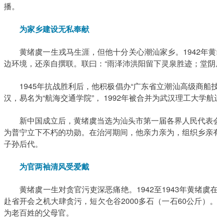
播。
为家乡建设无私奉献
黄绪虞一生戎马生涯，但他十分关心潮汕家乡。1942年黄绪
边环境，还亲自撰联。联曰：“雨泽沛洪阳留下灵泉胜迹；堂阴
1945年抗战胜利后，他积极倡办“广东省立潮汕高级商船技
汉，易名为“航海交通学院”， 1992年被合并为武汉理工大学
新中国成立后，黄绪虞当选为汕头市第一届各界人民代表会
为普宁立下不朽的功勋。在治河期间，他亲力亲为，组织乡亲
子孙后代。
为官两袖清风受爱戴
黄绪虞一生对贪官污吏深恶痛绝。1942至1943年黄绪
赴省开会之机大肆贪污，短欠仓谷2000多石（一石60公斤
为老百姓的父母官。