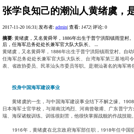
张学良知己的潮汕人黄绪虞，
2017-11-20 16:31
|
发布者:
admin
|
查看:
1472
|
评论: 0
摘要
: 黄绪虞，又名黄舜琴，1886年出生于普宁洪阳镇雨堂
后，任海军总务处处长兼军官大队大队长、 ...
黄绪虞，又名黄舜琴，1886年出生于普宁洪阳镇雨堂村。自
任海军总务处处长兼军官大队大队长、台湾海军第三基地司令、
表、省政协委员、民革汕头市委员等职。是潮汕著名的海军将
投身中国海军建设事业
黄绪虞的一生，与中国海军建设事业结下不解之缘。1908
日本海军士官学校，与湖南沈鸿烈、河南曾敬甫、广东普宁方
瑞、海琛诸舰训练。训练很刻苦，他很快掌握战舰的作战技能
1916年，黄绪虞在北京政府海军部任职，1918年任中国