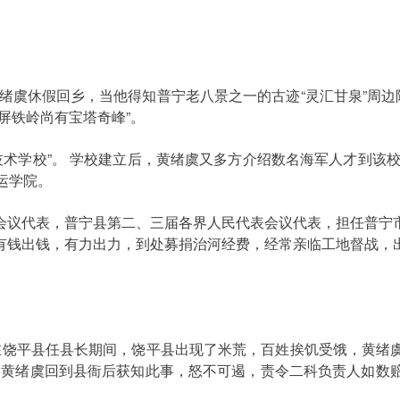
虞休假回乡，当他得知普宁老八景之一的古迹“灵汇甘泉”周边
屏铁岭尚有宝塔奇峰”。
术学校”。 学校建立后，黄绪虞又多方介绍数名海军人才到该校
航运学院。
议代表，普宁县第二、三届各界人民代表会议代表，担任普宁市
有钱出钱，有力出力，到处募捐治河经费，经常亲临工地督战，
虞在饶平县任县长期间，饶平县出现了米荒，百姓挨饥受饿，黄绪
）。黄绪虞回到县衙后获知此事，怒不可遏，责令二科负责人如