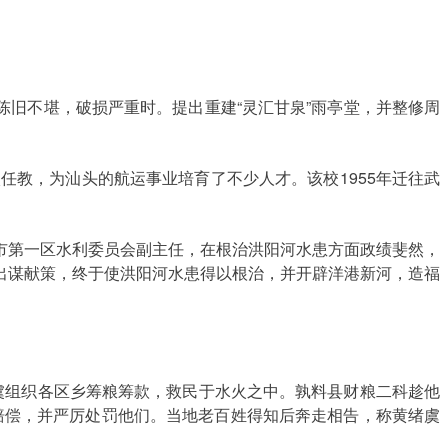
陈旧不堪，破损严重时。提出重建“灵汇甘泉”雨亭堂，并整修周
任教，为汕头的航运事业培育了不少人才。该校1955年迁往武
第一区水利委员会副主任，在根治洪阳河水患方面政绩斐然，
出谋献策，终于使洪阳河水患得以根治，并开辟洋港新河，造福
虞组织各区乡筹粮筹款，救民于水火之中。孰料县财粮二科趁他
数赔偿，并严厉处罚他们。当地老百姓得知后奔走相告，称黄绪虞