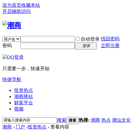
设为首页
收藏本站
开启辅助访问
找回密码
自动登录
密码
立即注册
登录
只需要一步，快速开始
快捷导航
投资热点
潮商驿站
财富平台
视频
搜索
热搜:
潮商
热点
潮汕文化
搜索
潮商
›
门户
›
投资热点
›
查看内容