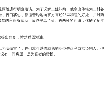
两姓进行明查暗访。为了调解二姓纠纷，他拿出俸银为二村各
会，苦口婆心，循循善诱地向双方陈述邻里和睦的好处，并对两
诚挚的言辞所感动，最终平息了黄、陈两姓的纠纷，化解了多年
部提出辞职，愤然返回潮汕。
为我做官了，你们就可以借助我的职位去谋利或欺负别人。他
也没有一间房屋，是为官者的楷模。