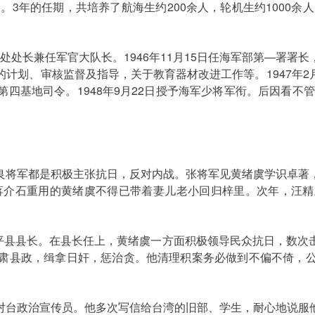
。3年的任期，共培养了航海生约200余人，轮机生约1000余
处处长兼任军官大队长。1946年11月15日任海军部第—署
划、审核监督及指导，关于教育器材改进工作等。1947年2月
四基地司令。1948年9月22日授予海军少将军衔。后因看不管
将军都是积极主张抗日，反对内战。张将军见黄绪虞学识卓著，
到蒋介石重用的黄绪虞不得已带着妻儿老小回归梓里。次年，汪
平县县长。在县长任上，黄绪虞一方面积极领导民众抗日，数次
肃县政，缉拿日奸，惩治贪。他清理积案务必做到不偏不倚，
台政治宣传员。他多次写信给台湾的旧部、学生，耐心地说服他