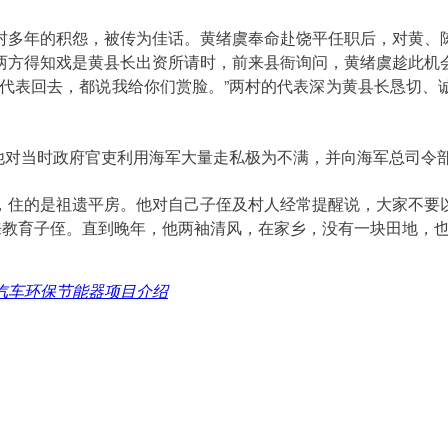
多年的积怨，被传为佳话。黄绪虞奉命赴饶平任职后，对黄、陈
两方得知戏是黄县长出资所请时，前来县衙询问，黄绪虞趁此机
方代表回去，都说我给你们赏脸。”两村的代表深为黄县长恳切、
他对当时政府官吏利用海军大量走私极为不满，并向海军总司令
住的是祖遗平房。他对自己子侄及村人经常提醒说，大家不要以
来教育子侄。直到晚年，他两袖清风，在家乡，没有一块田地，
汽车环保节能器项目介绍